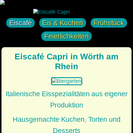
Eiscafé
Eis & Kuchen
Frühstück
Feierlichkeiten
Eiscafé Capri in Wörth am
Rhein
Italienische Eisspezialitäten aus eigener
Produktion
Hausgemachte Kuchen, Torten und
Desserts